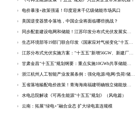
电价暴涨+政策强逼！印度迎来千亿级储能市场风口
美国逆变器禁令落地，中国企业将面临哪些挑战？
同步配套建设电网和储能！江苏印发分布式光伏发展实施方案（2026-2030年）
生态环境部等19部门联合印发《国家应对气候变化“十五五”规划》
江苏分布式光伏实施方案：“十五五”新增56GW、新建厂房100%安装
甘肃金昌“十五五”规划纲要：重点实施10GWh共享储能电站等项目
浙江杭州人工智能产业发展条例：强化电源/电网/负荷/储能协同，推动城市供电可靠性符合算力设施标准
五省落地输配电价政策！青海海南福建明确独立储能放电退减输配电费！
水电总院解读《可再生能源“十五五”规划》（风电篇）
云南：拓展“绿电+”融合业态 扩大绿电直连规模