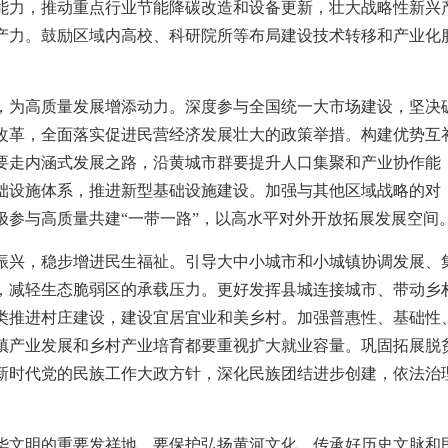
能力，推动重点行业节能降碳改造和设备更新，壮大战略性新兴
产力。鼓励区域内高校、科研院所等布局建设技术转移和产业化
，为高质量发展增添动力。深度参与全国统一大市场建设，坚决
改革，全面落实促进民营经济发展壮大的政策举措。构建优势互
要走内涵式发展之路，沿黄城市群要提升人口集聚和产业协作能
础设施体系，推进新型基础设施建设。加强与其他区域战略的对
极参与高质量共建“一带一路”，以高水平对外开放拓展发展空间
振兴，稳步增进民生福祉。引导大中小城市和小城镇协调发展、
，减轻生态脆弱区的承载压力。更好发挥县城连接城市、带动乡
类推进村庄建设，建设宜居宜业和美乡村。加强普惠性、基础性
镇产业发展和乡村产业培育都要重视扩大就业容量。巩固拓展脱
新时代党的民族工作大政方针，深化民族团结进步创建，依法治
。
华文明的重要发祥地，要保护弘扬黄河文化，传承好历史文脉和