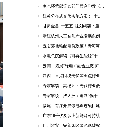
生态环境部等19部门联合印发《国家应对气候变化“十五五”规划》
江苏分布式光伏实施方案：“十五五”新增56GW、新建厂房100%安装
甘肃金昌“十五五”规划纲要：重点实施10GWh共享储能电站等项目
浙江杭州人工智能产业发展条例：强化电源/电网/负荷/储能协同，推动城市供电可靠性符合算力设施标准
五省落地输配电价政策！青海海南福建明确独立储能放电退减输配电费！
水电总院解读《可再生能源“十五五”规划》（风电篇）
云南：拓展“绿电+”融合业态 扩大绿电直连规模
江西：重点围绕光伏等重点行业领域 优先布局建设省碳计量中心
专家解读丨高纪凡：光伏行业低价恶性竞争对企业、行业、终端用户的三重伤害
专家解读丨严大洲：遏制“低于成本销售”，助中国光伏高质量发展
福建：有序开展绿电直连项目建设工作
广东10千伏及以上新能源可持续发展价格结算机制存量项目清单公布
四川雅安：完善园区绿色低碳配套体系，部署绿电直连、集中储能、分布式光伏等降碳设施