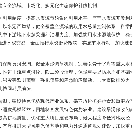
建立全流域、市场化、多元化生态保护补偿机制。
护利用制度，提高水资源节约集约利用水平。严守水资源开发利
、以水定产举措，健全覆盖全流域的取用水总量控制体系，科学
大中下游地下水超采漏斗治理力度。加强饮用水水源地保护。稳
范推进水权交易，全面推行水资源费改税。实施节水行动，加快建
力保障黄河安澜。健全水沙调节机制，完善以骨干水库等重大水
，推进干流重点河段、险工险段治理，保障重要堤防水库和基础
加强灾害监测预警，强化预警和应急响应联动。加大查险排险力
化协同动员演练。
转型，建设特色优势现代产业体系。毫不放松抓好粮食和重要农
业适度规模经营，因地制宜发展特色优势农业。建设旱涝保收的
提高耕地质量。优化重大项目建设布局，最大程度降低对地表径
，有序推进大型风电光伏基地和电力外送通道规划建设，加快重