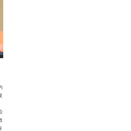
河
的
复
，
沿
效
标