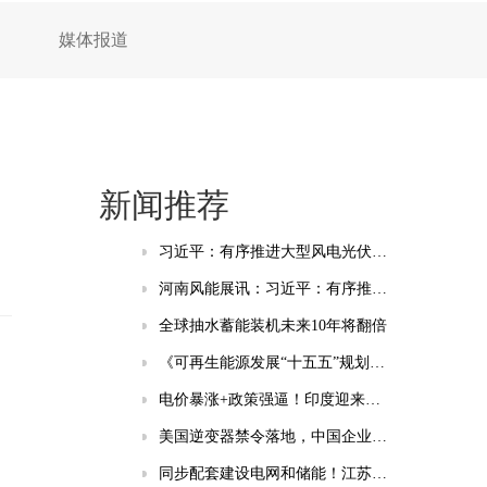
媒体报道
新闻推荐
习近平：有序推进大型风电光伏基地和电力外送通道规划建设，加快重点行业清洁能源替代
河南风能展讯：习近平：有序推进大型风电光伏基地和电力外送通道规划建设，加快重点行业清洁能源替代
全球抽水蓄能装机未来10年将翻倍
《可再生能源发展“十五五”规划》为五类企业带来新机遇！
电价暴涨+政策强逼！印度迎来千亿级储能市场风口
美国逆变器禁令落地，中国企业将面临哪些挑战？
同步配套建设电网和储能！江苏印发分布式光伏发展实施方案（2026-2030年）