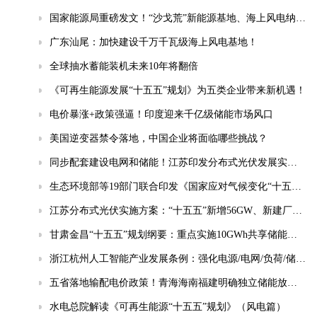
国家能源局重磅发文！“沙戈荒”新能源基地、海上风电纳入“十五五”安全重点管控工程
广东汕尾：加快建设千万千瓦级海上风电基地！
全球抽水蓄能装机未来10年将翻倍
《可再生能源发展“十五五”规划》为五类企业带来新机遇！
电价暴涨+政策强逼！印度迎来千亿级储能市场风口
美国逆变器禁令落地，中国企业将面临哪些挑战？
同步配套建设电网和储能！江苏印发分布式光伏发展实施方案（2026-2030年）
生态环境部等19部门联合印发《国家应对气候变化“十五五”规划》
江苏分布式光伏实施方案：“十五五”新增56GW、新建厂房100%安装
甘肃金昌“十五五”规划纲要：重点实施10GWh共享储能电站等项目
浙江杭州人工智能产业发展条例：强化电源/电网/负荷/储能协同，推动城市供电可靠性符合算力设施标准
五省落地输配电价政策！青海海南福建明确独立储能放电退减输配电费！
水电总院解读《可再生能源“十五五”规划》（风电篇）