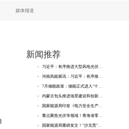
媒体报道
目
新闻推荐
习近平：有序推进大型风电光伏基地和电力外送通道规划建设，加快重点行业清洁能源替代
河南风能展讯：习近平：有序推进大型风电光伏基地和电力外送通道规划建设，加快重点行业清洁能源替代
7月储能政策：储能正式进入“十五五”时间 虚拟电厂与绿电直连成热点
。
内蒙古包头推进场景建设和创新应用：谋划新型储能、智能电网等相关场景
国家能源局印发《电力安全生产“十五五”行动计划》的通知
重点聚焦光伏等领域！青海省零碳工厂培育建设实施方案(试行)发布
通
国家能源局重磅发文！“沙戈荒”新能源基地、海上风电纳入“十五五”安全重点管控工程