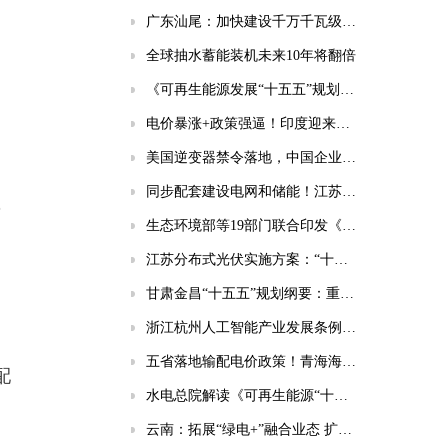
广东汕尾：加快建设千万千瓦级海上风电基地！
全球抽水蓄能装机未来10年将翻倍
《可再生能源发展“十五五”规划》为五类企业带来新机遇！
电价暴涨+政策强逼！印度迎来千亿级储能市场风口
美国逆变器禁令落地，中国企业将面临哪些挑战？
同步配套建设电网和储能！江苏印发分布式光伏发展实施方案（2026-2030年）
，
生态环境部等19部门联合印发《国家应对气候变化“十五五”规划》
江苏分布式光伏实施方案：“十五五”新增56GW、新建厂房100%安装
甘肃金昌“十五五”规划纲要：重点实施10GWh共享储能电站等项目
浙江杭州人工智能产业发展条例：强化电源/电网/负荷/储能协同，推动城市供电可靠性符合算力设施标准
五省落地输配电价政策！青海海南福建明确独立储能放电退减输配电费！
配
水电总院解读《可再生能源“十五五”规划》（风电篇）
云南：拓展“绿电+”融合业态 扩大绿电直连规模