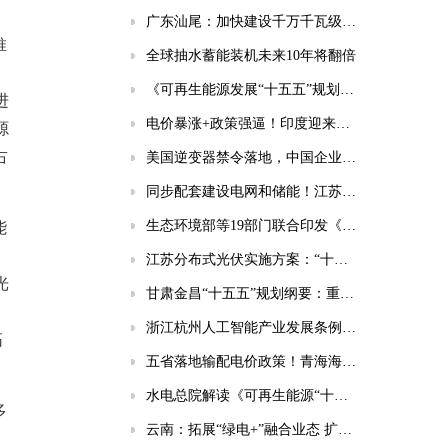
广东汕尾：加快建设千万千瓦级海上风电基地！
推
全球抽水蓄能装机未来10年将翻倍
。
《可再生能源发展“十五五”规划》为五类企业带来新机遇！
进
电价暴涨+政策强逼！印度迎来千亿级储能市场风口
源
占
美国逆变器禁令落地，中国企业将面临哪些挑战？
同步配套建设电网和储能！江苏印发分布式光伏发展实施方案（2026-2030年）
生态环境部等19部门联合印发《国家应对气候变化“十五五”规划》
能
江苏分布式光伏实施方案：“十五五”新增56GW、新建厂房100%安装
光
甘肃金昌“十五五”规划纲要：重点实施10GWh共享储能电站等项目
浙江杭州人工智能产业发展条例：强化电源/电网/负荷/储能协同，推动城市供电可靠性符合算力设施标准
拓
五省落地输配电价政策！青海海南福建明确独立储能放电退减输配电费！
水电总院解读《可再生能源“十五五”规划》（风电篇）
多
云南：拓展“绿电+”融合业态 扩大绿电直连规模