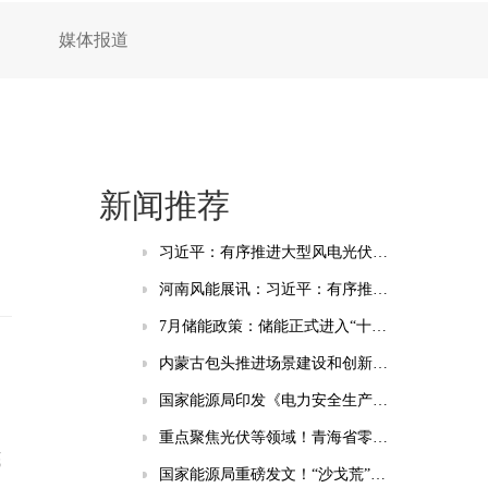
媒体报道
新闻推荐
习近平：有序推进大型风电光伏基地和电力外送通道规划建设，加快重点行业清洁能源替代
河南风能展讯：习近平：有序推进大型风电光伏基地和电力外送通道规划建设，加快重点行业清洁能源替代
7月储能政策：储能正式进入“十五五”时间 虚拟电厂与绿电直连成热点
内蒙古包头推进场景建设和创新应用：谋划新型储能、智能电网等相关场景
国家能源局印发《电力安全生产“十五五”行动计划》的通知
重点聚焦光伏等领域！青海省零碳工厂培育建设实施方案(试行)发布
底
国家能源局重磅发文！“沙戈荒”新能源基地、海上风电纳入“十五五”安全重点管控工程