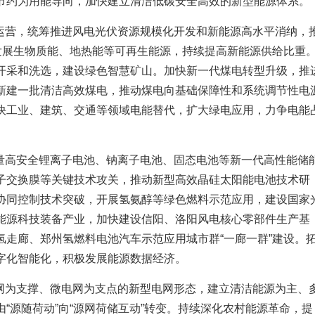
节约为用能导向，加快建立清洁低碳安全高效的新型能源体系。
运营，统筹推进风电光伏资源规模化开发和新能源高水平消纳，
宜发展生物质能、地热能等可再生能源，持续提高新能源供给比重
开采和洗选，建设绿色智慧矿山。加快新一代煤电转型升级，推
新建一批清洁高效煤电，推动煤电向基础保障性和系统调节性电
快工业、建筑、交通等领域电能替代，扩大绿电应用，力争电能
量高安全锂离子电池、钠离子电池、固态电池等新一代高性能储
子交换膜等关键技术攻关，推动新型高效晶硅太阳能电池技术研
协同控制技术突破，开展氢氨醇等绿色燃料示范应用，建设国家
能源科技装备产业，加快建设信阳、洛阳风电核心零部件生产基
氢走廊、郑州氢燃料电池汽车示范应用城市群“一廊一群”建设。
字化智能化，积极发展能源数据经济。
网为支撑、微电网为支点的新型电网形态，建立清洁能源为主、
“源随荷动”向“源网荷储互动”转变。持续深化农村能源革命，提