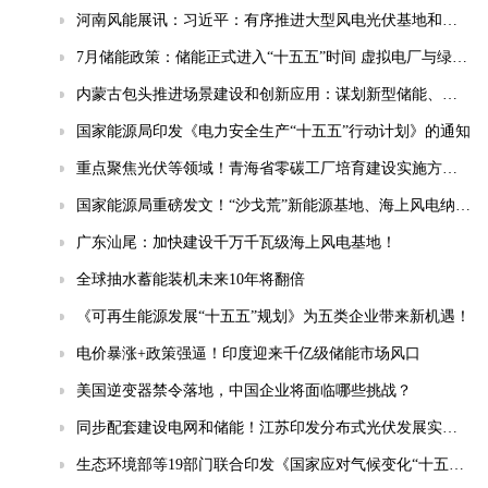
河南风能展讯：习近平：有序推进大型风电光伏基地和电力外送通道规划建设，加快重点行业清洁能源替代
7月储能政策：储能正式进入“十五五”时间 虚拟电厂与绿电直连成热点
内蒙古包头推进场景建设和创新应用：谋划新型储能、智能电网等相关场景
国家能源局印发《电力安全生产“十五五”行动计划》的通知
重点聚焦光伏等领域！青海省零碳工厂培育建设实施方案(试行)发布
国家能源局重磅发文！“沙戈荒”新能源基地、海上风电纳入“十五五”安全重点管控工程
广东汕尾：加快建设千万千瓦级海上风电基地！
全球抽水蓄能装机未来10年将翻倍
《可再生能源发展“十五五”规划》为五类企业带来新机遇！
电价暴涨+政策强逼！印度迎来千亿级储能市场风口
美国逆变器禁令落地，中国企业将面临哪些挑战？
同步配套建设电网和储能！江苏印发分布式光伏发展实施方案（2026-2030年）
生态环境部等19部门联合印发《国家应对气候变化“十五五”规划》