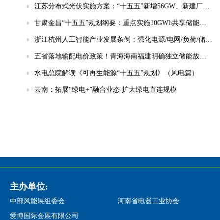
江苏分布式光伏实施方案：“十五五”新增56GW、新建厂房100%安装
甘肃金昌“十五五”规划纲要：重点实施10GWh共享储能电站等项目
浙江杭州人工智能产业发展条例：强化电源/电网/负荷/储能协同，推动城市供电可靠性符合算力设施标准
五省落地输配电价政策！青海海南福建明确独立储能放电退减输配电费！
水电总院解读《可再生能源“十五五”规划》（风电篇）
云南：拓展“绿电+”融合业态 扩大绿电直连规模
主办单位:
中部风能展组委会
河南省电器工业协会
爱博国际会展有限公司