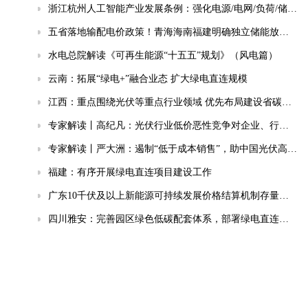
浙江杭州人工智能产业发展条例：强化电源/电网/负荷/储能协同，推动城市供电可靠性符合算力设施标准
五省落地输配电价政策！青海海南福建明确独立储能放电退减输配电费！
水电总院解读《可再生能源“十五五”规划》（风电篇）
云南：拓展“绿电+”融合业态 扩大绿电直连规模
江西：重点围绕光伏等重点行业领域 优先布局建设省碳计量中心
专家解读丨高纪凡：光伏行业低价恶性竞争对企业、行业、终端用户的三重伤害
专家解读丨严大洲：遏制“低于成本销售”，助中国光伏高质量发展
福建：有序开展绿电直连项目建设工作
广东10千伏及以上新能源可持续发展价格结算机制存量项目清单公布
四川雅安：完善园区绿色低碳配套体系，部署绿电直连、集中储能、分布式光伏等降碳设施