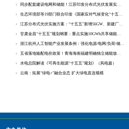
同步配套建设电网和储能！江苏印发分布式光伏发展实施方案（2026-2030年）
生态环境部等19部门联合印发《国家应对气候变化“十五五”规划》
江苏分布式光伏实施方案：“十五五”新增56GW、新建厂房100%安装
甘肃金昌“十五五”规划纲要：重点实施10GWh共享储能电站等项目
浙江杭州人工智能产业发展条例：强化电源/电网/负荷/储能协同，推动城市供电可靠性符合算力设施标准
五省落地输配电价政策！青海海南福建明确独立储能放电退减输配电费！
水电总院解读《可再生能源“十五五”规划》（风电篇）
云南：拓展“绿电+”融合业态 扩大绿电直连规模