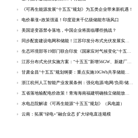
《可再生能源发展“十五五”规划》为五类企业带来新机遇！
电价暴涨+政策强逼！印度迎来千亿级储能市场风口
美国逆变器禁令落地，中国企业将面临哪些挑战？
同步配套建设电网和储能！江苏印发分布式光伏发展实施方案（2026-2030年）
生态环境部等19部门联合印发《国家应对气候变化“十五五”规划》
江苏分布式光伏实施方案：“十五五”新增56GW、新建厂房100%安装
甘肃金昌“十五五”规划纲要：重点实施10GWh共享储能电站等项目
浙江杭州人工智能产业发展条例：强化电源/电网/负荷/储能协同，推动城市供电可靠性符合算力设施标准
五省落地输配电价政策！青海海南福建明确独立储能放电退减输配电费！
水电总院解读《可再生能源“十五五”规划》（风电篇）
云南：拓展“绿电+”融合业态 扩大绿电直连规模