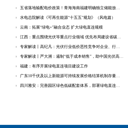
五省落地输配电价政策！青海海南福建明确独立储能放电退减输配电费！
水电总院解读《可再生能源“十五五”规划》（风电篇）
云南：拓展“绿电+”融合业态 扩大绿电直连规模
江西：重点围绕光伏等重点行业领域 优先布局建设省碳计量中心
专家解读丨高纪凡：光伏行业低价恶性竞争对企业、行业、终端用户的三重伤害
专家解读丨严大洲：遏制“低于成本销售”，助中国光伏高质量发展
福建：有序开展绿电直连项目建设工作
广东10千伏及以上新能源可持续发展价格结算机制存量项目清单公布
四川雅安：完善园区绿色低碳配套体系，部署绿电直连、集中储能、分布式光伏等降碳设施