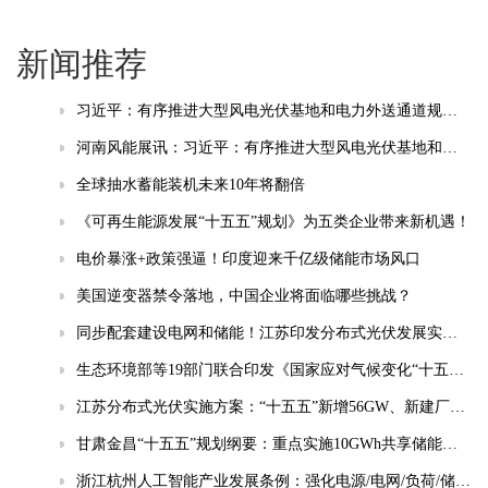
新闻推荐
习近平：有序推进大型风电光伏基地和电力外送通道规划建设，加快重点行业清洁能源替代
河南风能展讯：习近平：有序推进大型风电光伏基地和电力外送通道规划建设，加快重点行业清洁能源替代
全球抽水蓄能装机未来10年将翻倍
《可再生能源发展“十五五”规划》为五类企业带来新机遇！
电价暴涨+政策强逼！印度迎来千亿级储能市场风口
美国逆变器禁令落地，中国企业将面临哪些挑战？
同步配套建设电网和储能！江苏印发分布式光伏发展实施方案（2026-2030年）
生态环境部等19部门联合印发《国家应对气候变化“十五五”规划》
江苏分布式光伏实施方案：“十五五”新增56GW、新建厂房100%安装
甘肃金昌“十五五”规划纲要：重点实施10GWh共享储能电站等项目
浙江杭州人工智能产业发展条例：强化电源/电网/负荷/储能协同，推动城市供电可靠性符合算力设施标准