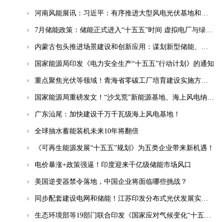
河南风能展讯：习近平：有序推进大型风电光伏基地和电力外送通道规划建设，加快重点行业清洁能源替代
7月储能政策：储能正式进入“十五五”时间 虚拟电厂与绿电直连成热点
内蒙古包头推进场景建设和创新应用：谋划新型储能、智能电网等相关场景
国家能源局印发《电力安全生产“十五五”行动计划》的通知
重点聚焦光伏等领域！青海省零碳工厂培育建设实施方案(试行)发布
国家能源局重磅发文！“沙戈荒”新能源基地、海上风电纳入“十五五”安全重点管控工程
广东汕尾：加快建设千万千瓦级海上风电基地！
全球抽水蓄能装机未来10年将翻倍
《可再生能源发展“十五五”规划》为五类企业带来新机遇！
电价暴涨+政策强逼！印度迎来千亿级储能市场风口
美国逆变器禁令落地，中国企业将面临哪些挑战？
同步配套建设电网和储能！江苏印发分布式光伏发展实施方案（2026-2030年）
生态环境部等19部门联合印发《国家应对气候变化“十五五”规划》