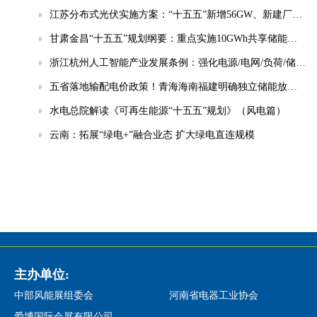
江苏分布式光伏实施方案：“十五五”新增56GW、新建厂房100%安装
甘肃金昌“十五五”规划纲要：重点实施10GWh共享储能电站等项目
浙江杭州人工智能产业发展条例：强化电源/电网/负荷/储能协同，推动城市供电可靠性符合算力设施标准
五省落地输配电价政策！青海海南福建明确独立储能放电退减输配电费！
水电总院解读《可再生能源“十五五”规划》（风电篇）
云南：拓展“绿电+”融合业态 扩大绿电直连规模
主办单位:
中部风能展组委会
河南省电器工业协会
爱博国际会展有限公司